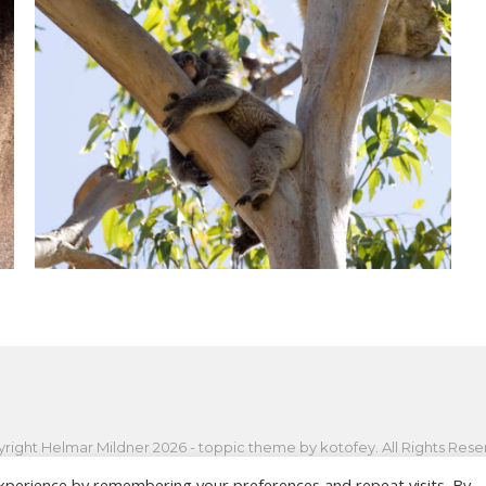
ANSEHEN
right Helmar Mildner 2026 - toppic theme by
kotofey
. All Rights Res
xperience by remembering your preferences and repeat visits. By